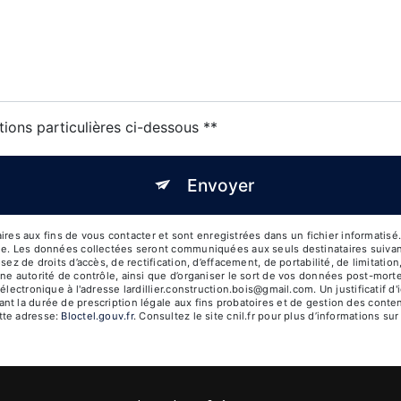
tions particulières ci-dessous **
Envoyer
aux fins de vous contacter et sont enregistrées dans un fichier informatisé. E
ge. Les données collectées seront communiquées aux seuls destinataires suivant
ez de droits d’accès, de rectification, d’effacement, de portabilité, de limitatio
ne autorité de contrôle, ainsi que d’organiser le sort de vos données post-mort
électronique à l'adresse lardillier.construction.bois@gmail.com. Un justificatif
 la durée de prescription légale aux fins probatoires et de gestion des contenti
tte adresse:
Bloctel.gouv.fr
. Consultez le site cnil.fr pour plus d’informations sur