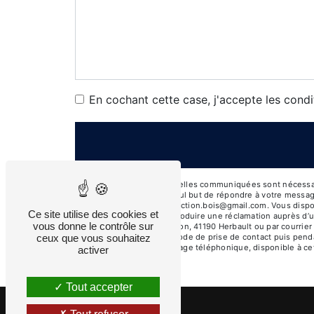
En cochant cette case, j'accepte les condi
** Les données personnelles communiquées sont nécessaires 
sous-traitants dans le seul but de répondre à votre messa
Herbault lardillier.construction.bois@gmail.com. Vous dispos
Ce site utilise des cookies et
moment et du droit d’introduire une réclamation auprès d’u
vous donne le contrôle sur
l'adresse 4 Rue de Limacon, 41190 Herbault ou par courrier 
ceux que vous souhaitez
données pendant la période de prise de contact puis pendant
d'opposition au démarchage téléphonique, disponible à ce
activer
Tout accepter